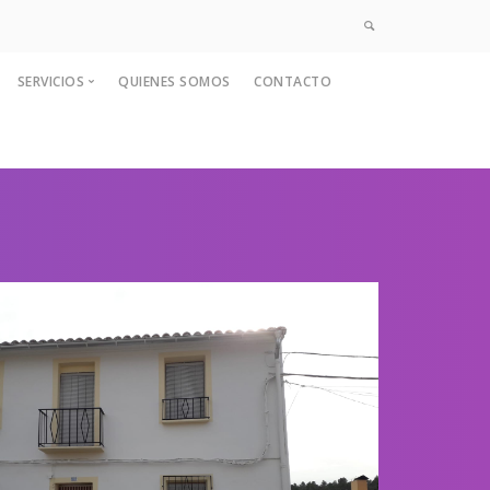
SERVICIOS
QUIENES SOMOS
CONTACTO
Pintura de exteriores
Pintura interior
Pulido y vitrificado
Suelos deportivos y epoxi
Tratamiento de la madera
Colocación de vinilos