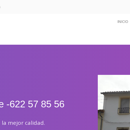
m
INICIO
e -
622 57 85 56
 la mejor calidad.