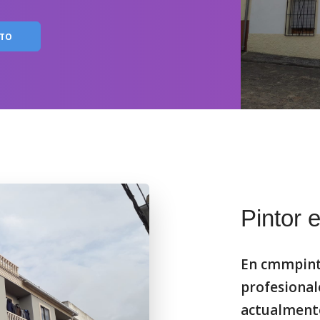
TO
Pintor 
En cmmpintu
profesional
actualmente