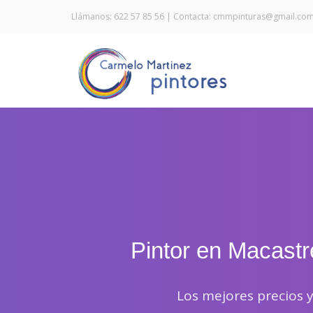
Llámanos: 622 57 85 56 | Contacta: cmmpinturas@gmail.co
Pintor en Macastr
Los mejores precios y